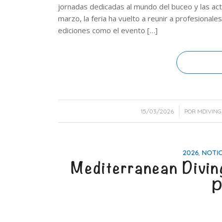
jornadas dedicadas al mundo del buceo y las act
marzo, la feria ha vuelto a reunir a profesional
ediciones como el evento […]
/
15/03/2026
POR
MDIVING
2026
,
NOTIC
Mediterranean Divi
P