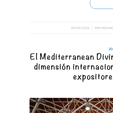
/
09/03/2026
POR
MDIVIN
20
El Mediterranean Div
dimensión internacion
expositor