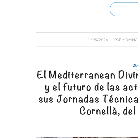
/
11/03/2026
POR
MDIVING
20
El Mediterranean Divi
y el futuro de las a
sus Jornadas Técnica
Cornellà, del