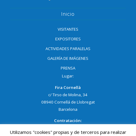
Inicio
VISITANTES
EXPOSITORES
ACTIVIDADES PARALELAS
GALERÍA DE IMÁGENES
PRENSA
Lugar:
Fira Cornellà
c/ Tirso de Molina, 34
08940 Cornellá de Llobregat
Barcelona
Contratación:
Utilizamos "cookies" propias y de terceros para realizar
NELLY GRACIA