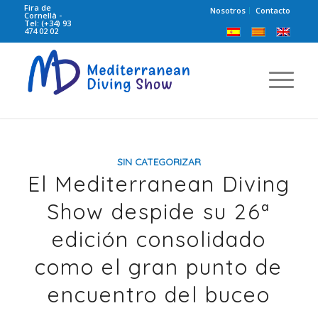
Fira de
Nosotros
Contacto
Cornellà -
Tel: (+34) 93
474 02 02
SIN CATEGORIZAR
El Mediterranean Diving
Show despide su 26ª
edición consolidado
como el gran punto de
encuentro del buceo