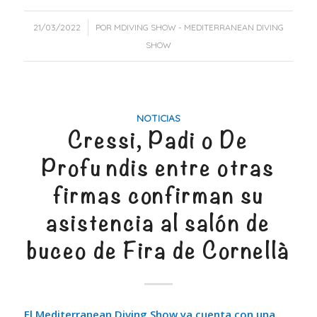
/
21/03/2022
POR
MDIVING SHOW - MEDITERRANEAN DIVING
SHOW
NOTICIAS
Cressi, Padi o De
Profundis entre otras
firmas confirman su
asistencia al salón de
buceo de Fira de Cornellà
El Mediterranean Diving Show ya cuenta con una