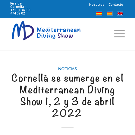
Fira de
Nosotros
Contacto
Cornellà -
Tel: (+34) 93
474 02 02
NOTICIAS
Cornellà se sumerge en el
Mediterranean Diving
Show 1, 2 y 3 de abril
2022