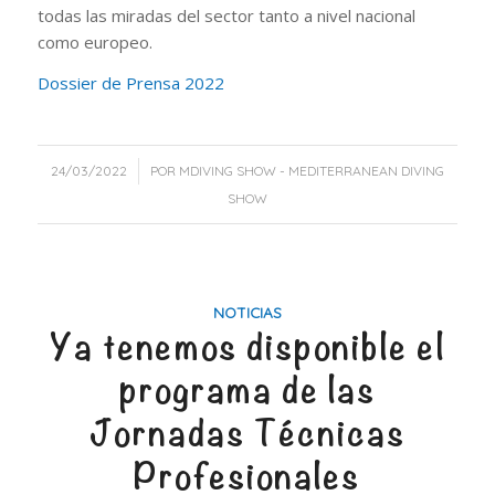
todas las miradas del sector tanto a nivel nacional
como europeo.
Dossier de Prensa 2022
/
24/03/2022
POR
MDIVING SHOW - MEDITERRANEAN DIVING
SHOW
NOTICIAS
Ya tenemos disponible el
programa de las
Jornadas Técnicas
Profesionales