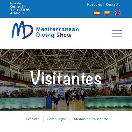
Fira de
Nosotros
Contacto
Cornellà -
Tel: (+34) 93
474 02 02
Visitantes
El recinto
Cómo llegar
Medios de transporte