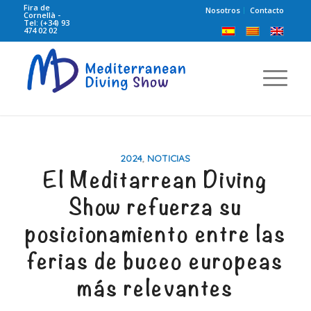
Fira de
Nosotros
Contacto
Cornellà -
Tel: (+34) 93
474 02 02
2024
,
NOTICIAS
El Meditarrean Diving
Show refuerza su
posicionamiento entre las
ferias de buceo europeas
más relevantes