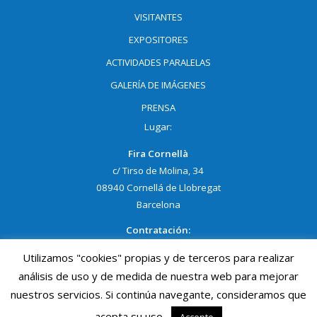
VISITANTES
EXPOSITORES
ACTIVIDADES PARALELAS
GALERÍA DE IMÁGENES
PRENSA
Lugar:
Fira Cornellà
c/ Tirso de Molina, 34
08940 Cornellá de Llobregat
Barcelona
Contratación:
NELLY GRACIA
Utilizamos "cookies" propias y de terceros para realizar
Tel:
93 474 02 02 Ext. 1403
análisis de uso y de medida de nuestra web para mejorar
Móvil:
690 691 950
nuestros servicios. Si continúa navegante, consideramos que
ngracia@procornella.cat
acepta su uso.