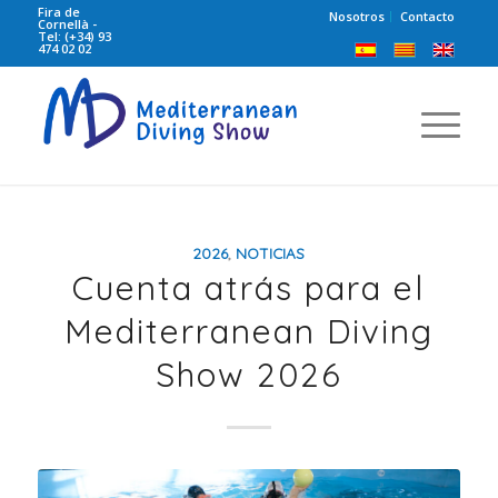
Fira de
Nosotros
Contacto
Cornellà -
Tel: (+34) 93
474 02 02
2026
,
NOTICIAS
Cuenta atrás para el
Mediterranean Diving
Show 2026