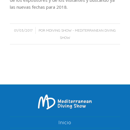
de los expositores y de los visitantes y buscando ya
las nuevas fechas para 2018.
/
01/03/2017
POR
MDIVING SHOW - MEDITERRANEAN DIVING
SHOW
Inicio