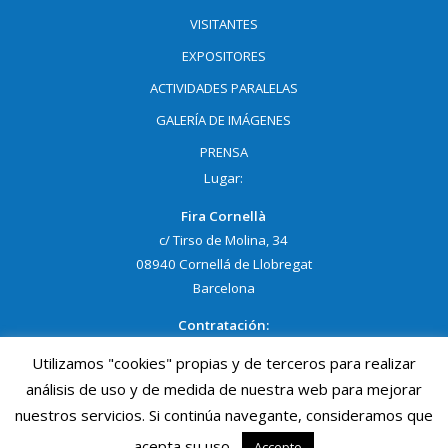
VISITANTES
EXPOSITORES
ACTIVIDADES PARALELAS
GALERÍA DE IMÁGENES
PRENSA
Lugar:
Fira Cornellà
c/ Tirso de Molina, 34
08940 Cornellá de Llobregat
Barcelona
Contratación:
Utilizamos "cookies" propias y de terceros para realizar
NELLY GRACIA
Tel:
93 474 02 02 Ext. 1403
análisis de uso y de medida de nuestra web para mejorar
Móvil:
690 691 950
nuestros servicios. Si continúa navegante, consideramos que
ngracia@procornella.cat
acepta su uso.
Accepto