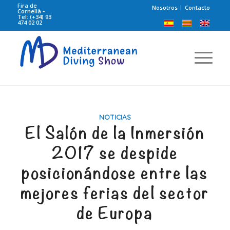
Fira de
Nosotros
Contacto
Cornellà -
Tel: (+34) 93
474 02 02
NOTICIAS
El Salón de la Inmersión
2017 se despide
posicionándose entre las
mejores ferias del sector
de Europa