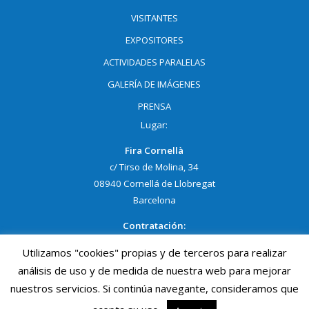
VISITANTES
EXPOSITORES
ACTIVIDADES PARALELAS
GALERÍA DE IMÁGENES
PRENSA
Lugar:
Fira Cornellà
c/ Tirso de Molina, 34
08940 Cornellá de Llobregat
Barcelona
Contratación:
NELLY GRACIA
Utilizamos "cookies" propias y de terceros para realizar
Tel:
93 474 02 02 Ext. 1403
análisis de uso y de medida de nuestra web para mejorar
Móvil:
690 691 950
nuestros servicios. Si continúa navegante, consideramos que
ngracia@procornella.cat