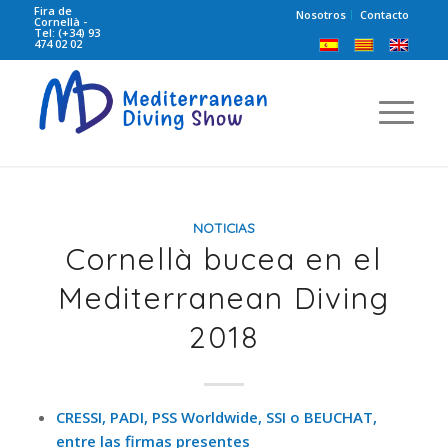
Fira de
Nosotros
Contacto
Cornellà -
Tel: (+34) 93
474 02 02
NOTICIAS
Cornellà bucea en el
Mediterranean Diving
2018
CRESSI, PADI, PSS Worldwide, SSI o BEUCHAT,
entre las firmas presentes