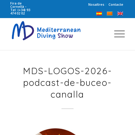
Fira de
Nosaltres
Contacte
Cornellà -
Tel: (+34) 93
474 02 02
MDS-LOGOS-2026-
podcast-de-buceo-
canalla