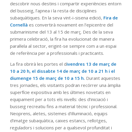
descobrir nous destins i compartir experiències entorn
del busseig, l’apnea i la resta de disciplines
subaquàtiques. En la seva vint-i-sisena edició,
Fira de
Cornellà
es convertirà novament en l’epicentre del
submarinisme del 13 al 15 de març. Des de la seva
primera celebració, la fira ha evolucionat de manera
paral·lela al sector, erigint-se sempre com a un espai
de referència per a professionals i practicants.
La fira obrirà les portes el d
ivendres 13 de març de
10 a 20 h, el dissabte 14 de març de 10 a 21 h i el
diumenge 15 de març de 10 a 15 h.
Durant aquestes
tres jornades, els visitants podran recórrer una àmplia
superfície expositiva amb les últimes novetats en
equipament per a tots els nivells: des d’iniciació i
busseig recreatiu fins a material tècnic i professional.
Neoprens, aletes, sistemes d’il·luminació, equips
d’imatge subaquàtica, caixes estancs, rellotges,
reguladors i solucions per a qualsevol profunditat i