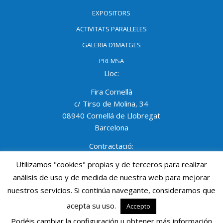
EXPOSITORS
ACTIVITATS PARAL·LELES
GALERIA D’IMATGES
PREMSA
Lloc:
Fira Cornellà
c/ Tirso de Molina, 34
08940 Cornellá de Llobregat
Barcelona
Contractació:
NELLY GRACIA
Utilizamos "cookies" propias y de terceros para realizar
Tel: 93 474 02 02 Ext. 1403
análisis de uso y de medida de nuestra web para mejorar
Mòbil: 690 691 950
nuestros servicios. Si continúa navegante, consideramos que
ngracia@procornella.cat
acepta su uso.
Accepto
© Mediterranean Diving Show - Mdivingshow - PROCORNELLA - All
Podéis cambiar la configuración u obtener más información
Rights Reserved.