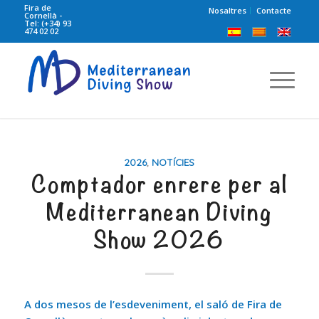
Fira de
Nosaltres
Contacte
Cornellà -
Tel: (+34) 93
474 02 02
2026
,
NOTÍCIES
Comptador enrere per al
Mediterranean Diving
Show 2026
A dos mesos de l’esdeveniment, el saló de Fira de