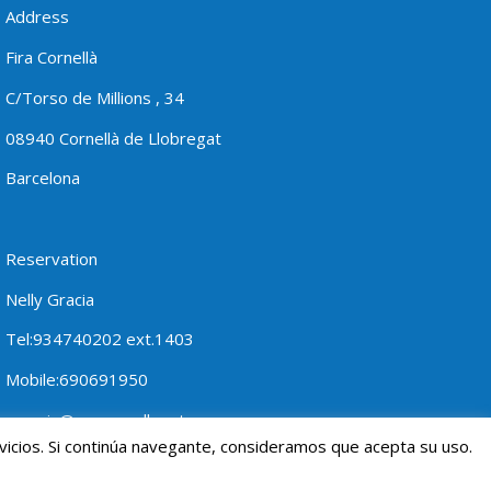
Address
Fira Cornellà
C/Torso de Millions , 34
08940 Cornellà de Llobregat
Barcelona
Reservation
Nelly Gracia
Tel:934740202
ext.1403
Mobile:690691950
ngracia@procornella.cat
vicios. Si continúa navegante, consideramos que acepta su uso.