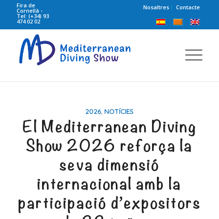
Fira de
Nosaltres
Contacte
Cornellà -
Tel: (+34) 93
474 02 02
2026
,
NOTÍCIES
El Mediterranean Diving
Show 2026 reforça la
seva dimensió
internacional amb la
participació d’expositors