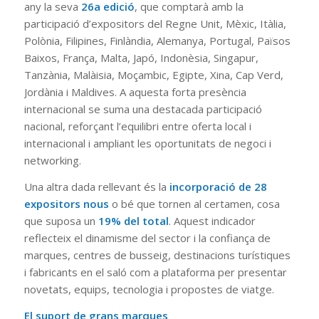
any la seva
26a edició
, que comptarà amb la
participació d’expositors del Regne Unit, Mèxic, Itàlia,
Polònia, Filipines, Finlàndia, Alemanya, Portugal, Països
Baixos, França, Malta, Japó, Indonèsia, Singapur,
Tanzània, Malàisia, Moçambic, Egipte, Xina, Cap Verd,
Jordània i Maldives. A aquesta forta presència
internacional se suma una destacada participació
nacional, reforçant l’equilibri entre oferta local i
internacional i ampliant les oportunitats de negoci i
networking.
Una altra dada rellevant és la
incorporació de 28
expositors nous
o bé que tornen al certamen, cosa
que suposa un
19% del total
. Aquest indicador
reflecteix el dinamisme del sector i la confiança de
marques, centres de busseig, destinacions turístiques
i fabricants en el saló com a plataforma per presentar
novetats, equips, tecnologia i propostes de viatge.
El suport de grans marques