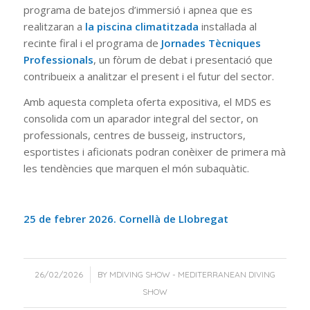
programa de batejos d’immersió i apnea que es
realitzaran a
la piscina climatitzada
instal·lada al
recinte firal i el programa de
Jornades Tècniques
Professionals
, un fòrum de debat i presentació que
contribueix a analitzar el present i el futur del sector.
Amb aquesta completa oferta expositiva, el MDS es
consolida com un aparador integral del sector, on
professionals, centres de busseig, instructors,
esportistes i aficionats podran conèixer de primera mà
les tendències que marquen el món subaquàtic.
25 de febrer 2026. Cornellà de Llobregat
/
26/02/2026
BY
MDIVING SHOW - MEDITERRANEAN DIVING
SHOW