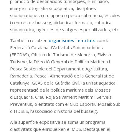
promoció de destinacions turístiques, il·luminació,
imatge i fotografia subaquàtica, disciplines
subaquàtiques com apnea o pesca submarina, escoles
i centres de busseig, didàctica i formació, robòtica
subaquàtica, agències de viatges especialitzades, etc.
També la recolzen
organismes i entitats
com la
Federació Catalana d’Activitats Subaquàtiques
(FECDAS), Oficina de Turisme de Menorca, Eivissa
Turisme, la Direcció General de Política Marítima i
Pesca Sostenible del Departament d’Agricultura,
Ramaderia, Pesca i Alimentació de la Generalitat de
Catalunya, GEAS de la Guàrdia Civil, la unitat aquàtica i
representació de la política marítima dels Mossos
d’Esquadra, Creu Roja Salvament Marítim i Serveis
Preventius, o entitats com el Club Esportiu Mosaik Sub
o HDSES, l’associació d’història del busseig.
A la superfície expositiva se suma un programa
d’activitats que enriqueixen el MDS. Destaquen el