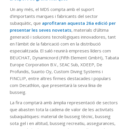
Un any més, el MDS compta amb el suport
d’importants marques i fabricants del sector
subaquàtic, que
aprofitaran aquesta 26a edició per
presentar les seves novetats
, materials d’última
generació i solucions tecnològiques innovadores, tant
en l’àmbit de la fabricació com en la distribució
especialitzada. El saló reunirà empreses líders com
BEUCHAT, Dynamicnord (Fifth Element GmbH), Tabata
Europe Corporation B.V., SEAC Sub, XDEEP, De
Profundis, Suunto Oy, Custom Diving Systems i
FINCLIP, entre altres firmes destacades i populars
com Decathlon, que presentarà la seva línia de
busseig.
La fira comptarà amb àmplia representació de sectors
que abasten tota la cadena de valor de les activitats
subaquàtiques: material de busseig tècnic, busseig
sota gel i en altitud, busseig recreatiu, assegurances,