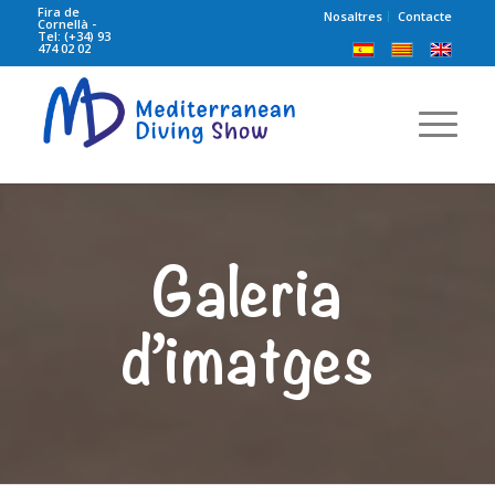
Fira de
Nosaltres
Contacte
Cornellà -
Tel: (+34) 93
474 02 02
Galeria
d’imatges