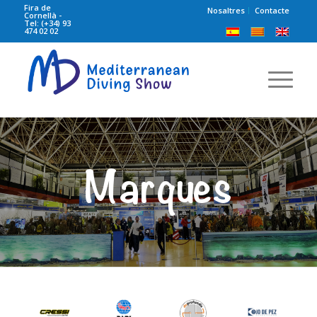
Fira de
Nosaltres
Contacte
Cornellà -
Tel: (+34) 93
474 02 02
Marques