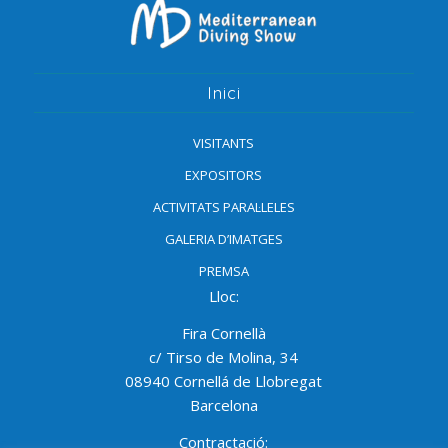
Inici
VISITANTS
EXPOSITORS
ACTIVITATS PARAL·LELES
GALERIA D’IMATGES
PREMSA
Lloc:
Fira Cornellà
c/ Tirso de Molina, 34
08940 Cornellá de Llobregat
Barcelona
Contractació: