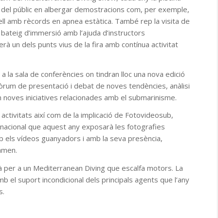
ció del públic en albergar demostracions com, per exemple,
ll amb rècords en apnea estàtica. També rep la visita de
 bateig d’immersió amb l’ajuda d’instructors
rà un dels punts vius de la fira amb contínua activitat
 a la sala de conferències on tindran lloc una nova edició
fòrum de presentació i debat de noves tendències, anàlisi
lum noves iniciatives relacionades amb el submarinisme.
activitats així com de la implicació de Fotovideosub,
ernacional que aquest any exposarà les fotografies
amb els vídeos guanyadors i amb la seva presència,
tamen.
là per a un Mediterranean Diving que escalfa motors. La
amb el suport incondicional dels principals agents que l’any
s.