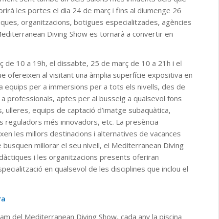
rirà les portes el dia 24 de març i fins al diumenge 26
iques, organitzacions, botigues especialitzades, agències
l Mediterranean Diving Show es tornarà a convertir en
rç de 10 a 19h, el dissabte, 25 de març de 10 a 21h i el
 ofereixen al visitant una àmplia superfície expositiva en
 equips per a immersions per a tots els nivells, des de
r a professionals, aptes per al busseig a qualsevol fons
, ulleres, equips de captació d’imatge subaquàtica,
 els reguladors més innovadors, etc. La presència
xen les millors destinacions i alternatives de vacances
 busquen millorar el seu nivell, el Mediterranean Diving
idàctiques i les organitzacions presents oferiran
specialització en qualsevol de les disciplines que inclou el
ra
clam del Mediterranean Diving Show, cada any la piscina