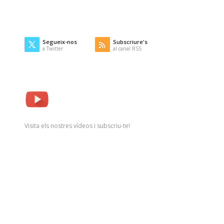
Segueix-nos
Subscriure's
a Twitter
al canal RSS
Visita els nostres vídeos i subscriu-te!