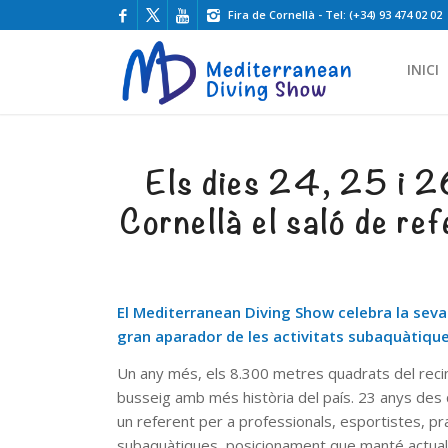
Fira de Cornellà - Tel: (+34) 93 474 02 02
INICI
Els dies 24, 25 i 2
Cornellà el saló de re
El Mediterranean Diving Show celebra la seva 
gran aparador de les activitats subaquàtique
Un any més, els 8.300 metres quadrats del recinte
busseig amb més història del país. 23 anys des 
un referent per a professionals, esportistes, prac
subaquàtiques, posicionament que manté actual