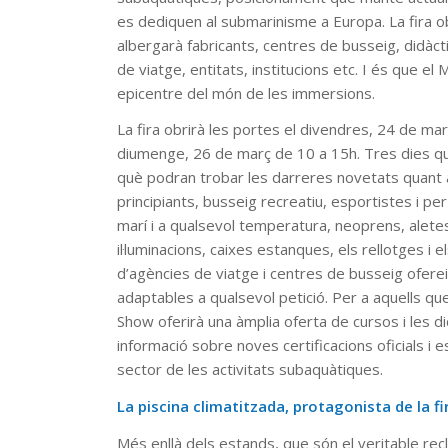
es dediquen al submarinisme a Europa. La fira ob
albergarà fabricants, centres de busseig, didàct
de viatge, entitats, institucions etc. I és que e
epicentre del món de les immersions.
La fira obrirà les portes el divendres, 24 de ma
diumenge, 26 de març de 10 a 15h. Tres dies que
què podran trobar les darreres novetats quant a
principiants, busseig recreatiu, esportistes i pe
marí i a qualsevol temperatura, neoprens, aletes
il·luminacions, caixes estanques, els rellotges i
d’agències de viatge i centres de busseig oferei
adaptables a qualsevol petició. Per a aquells que
Show oferirà una àmplia oferta de cursos i les d
informació sobre noves certificacions oficials i e
sector de les activitats subaquàtiques.
La piscina climatitzada, protagonista de la fi
Més enllà dels estands, que són el veritable re