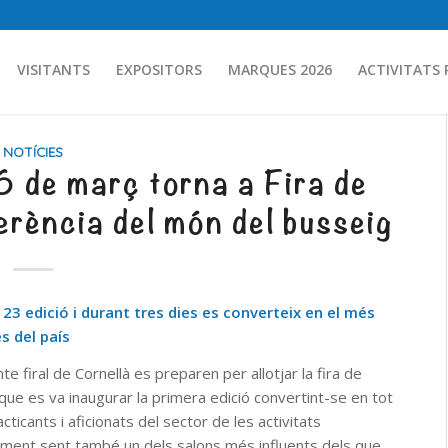
VISITANTS
EXPOSITORS
MARQUES 2026
ACTIVITATS 
NOTÍCIES
6 de març torna a Fira de
ferència del món del busseig
23 edició i durant tres dies es converteix en el més
s del país
 firal de Cornellà es preparen per allotjar la fira de
que es va inaugurar la primera edició convertint-se en tot
ticants i aficionats del sector de les activitats
ment sent també un dels salons més influents dels que