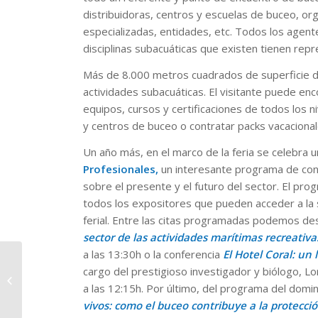
distribuidoras, centros y escuelas de buceo, org
especializadas, entidades, etc. Todos los agente
disciplinas subacuáticas que existen tienen rep
Más de 8.000 metros cuadrados de superficie de
actividades subacuáticas. El visitante puede enc
equipos, cursos y certificaciones de todos los n
y centros de buceo o contratar packs vacacional
Un año más, en el marco de la feria se celebra 
Profesionales,
un interesante programa de conf
sobre el presente y el futuro del sector. El prog
todos los expositores que pueden acceder a la sa
ferial. Entre las citas programadas podemos de
sector de las actividades marítimas recreativ
a las 13:30h o la conferencia
El Hotel Coral: un
Las principales marcas
cargo del prestigioso investigador y biólogo, 
de buceo, en el
a las 12:15h. Por último, del programa del dom
Mediterranean Diving
Show del 28 al 30...
vivos: como el buceo contribuye a la protecc