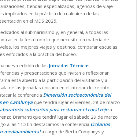
anizaciones, tiendas especializadas, agencias de viaje
s implicados en la práctica de cualquiera de las
resentación en el MDS 2025.
dicados al submarinismo y, en general, a todas las
ontrar en la feria todo lo que necesite en materia de
iveles, los mejores viajes y destinos, comparar escuelas
es enfocados a la práctica del buceo.
una nueva edición de las
Jornadas Técnicas
erencias y presentaciones que invitan a reflexionar
rama está abierto a la participación del visitante y a
la de las jornadas ubicada en el interior del recinto
stacar la conferencia
Dimensión socioeconómica del
as en Catalunya
que tendrá lugar el viernes, 28 de marzo
 laboratorio submarino para restaurar el coral rojo
a
Lorenzo Bramanti que tendrá lugar el sábado 29 de marzo
ingo a las 11:30h destacamos la conferencia
Océanos
ión medioambiental
a cargo de Berta Companys y