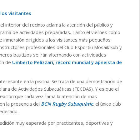
los visitantes
el interior del recinto aclama la atención del público y
grama de actividades preparadas. Tanto el viernes como
e inmersión dirigidos a los visitantes más pequeños
instructores profesionales del Club Esportiu Mosaik Sub y
meros bautizos se irán alternando con actividades
ión de
Umberto Pelizzari, récord mundial y apneísta de
nteresante en la piscina. Se trata de una demostración de
alana de Actividades Subacuáticas (FECDAS). Y es que el
eación que cada vez llama la atención de más
con la presencia del
BCN Rugby Subaquàtic
, el único club
federado.
5 edición muy esperada por practicantes, deportivas y