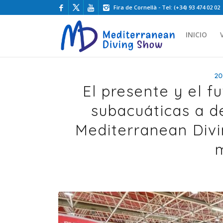
Fira de Cornellà - Tel: (+34) 93 474 02 02
INICIO
20
El presente y el f
subacuáticas a d
Mediterranean Divi