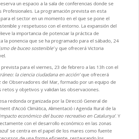
eserva un espacio a la sala de conferencias donde se
s Profesionales. La programación prevista en esta
 para el sector en un momento en el que se pone el
stenible y respetuoso con el entorno. La expansión del
ieve la importancia de potenciar la práctica de
ca la ponencia que se ha programado para el sábado, 24
ismo de buceo sostenible’
y que ofrecerá Victoria
el.
prevista para el viernes, 23 de febrero a las 13h con el
ráneo: la ciencia ciudadana en acción’
que ofrecerá
z de Observadores del Mar, formado por un equipo de
 retos y objetivos y validan las observaciones.
esa redonda organizada por la Direcció General de
ment d’Acció Climàtica, Alimentació i Agenda Rural de la
 impacto económico del buceo recreativo en Catalunya’
. Y
irectamente con el desarrollo económico en las zonas
azul’ se centra en el papel de los mares como fuente
recursos de una forma eficiente, restaurando los