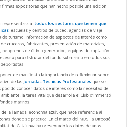
s firmas expositoras que han hecho posible una edición
lón representara a
todos los sectores que tienen que
ticas
: escuelas y centros de buceo, agencias de viaje
as de turismo, información de aspectos de interés como
s de cruceros, fabricantes, presentación de materiales,
o, neoprenos de última generación, equipos de captación
ecesita para disfrutar del fondo submarino en todos sus
 deportistas.
poner de manifiesto la importancia de reflexionar sobre
jetivo de las
Jornadas Técnicas Profesionales
que se
os podido conocer datos de interés como la necesitad de
ambiente, la tarea vital que desarrolla el Club d’Immersó
 fondos marinos.
e la llamada ‘economía azul’, que hace referencia al
onas donde se practica. En el marco del MDS, la Direcció
ralitat de Catalunya ha presentado los datos de unos