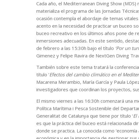
Cada año, el Mediterranean Diving Show (MDS) r
materializa el programa de las Jornadas Técnica
ocasión contempla el abordaje de temas vitales
acento en la necesidad de practicar un buceo so
buceo recreativo en los últimos años pone de rel
inmersiones adecuadas. En este sentido, desta
de febrero a las 15:30h bajo el título
‘Por un tur
Gimenez y Felipe Ravira de NextGen Diving Trav
También sobre este tema tratará la conferencia 
título ‘
Efectos del cambio climático en el Mediter
Macarena Merambio, María García y Paula Lópe
investigadores que coordinan los proyectos, sus
El mismo viernes a las 16:30h comenzará una m
Política Marítima i Pesca Sostenible del Departa
Generalitat de Catalunya que tiene por título ‘
El
es que la práctica del buceo está relacionada d
donde se practica. La conocida como ‘economía 
económica y en la importancia de gestionar sus 