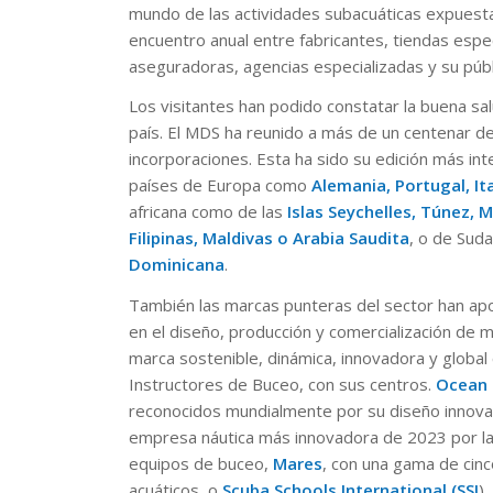
mundo de las actividades subacuáticas expuest
encuentro anual entre fabricantes, tiendas espec
aseguradoras, agencias especializadas y su púb
Los visitantes han podido constatar la buena sa
país. El MDS ha reunido a más de un centenar d
incorporaciones. Esta ha sido su edición más i
países de Europa como
Alemania, Portugal, It
africana como de las
Islas Seychelles, Túnez,
Filipinas, Maldivas o Arabia Saudita
, o de Sud
Dominicana
.
También las marcas punteras del sector han apo
en el diseño, producción y comercialización de m
marca sostenible, dinámica, innovadora y globa
Instructores de Buceo, con sus centros.
Ocean
reconocidos mundialmente por su diseño innova
empresa náutica más innovadora de 2023 por la p
equipos de buceo,
Mares
, con una gama de cinc
acuáticos, o
Scuba Schools International (SSI
)