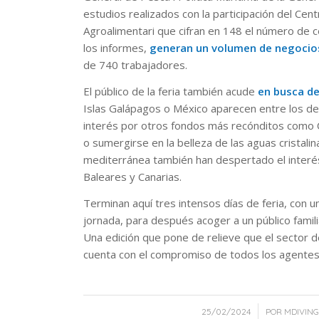
estudios realizados con la participación del C
Agroalimentari que cifran en 148 el número de c
los informes,
generan un volumen de negocios
de 740 trabajadores.
El público de la feria también acude
en busca d
Islas Galápagos o México aparecen entre los de
interés por otros fondos más recónditos como C
o sumergirse en la belleza de las aguas cristal
mediterránea también han despertado el interés 
Baleares y Canarias.
Terminan aquí tres intensos días de feria, con un
jornada, para después acoger a un público famili
Una edición que pone de relieve que el sector de
cuenta con el compromiso de todos los agentes
/
25/02/2024
POR
MDIVING