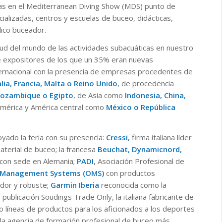
as en el Mediterranean Diving Show (MDS) punto de
ializadas, centros y escuelas de buceo, didácticas,
lico buceador.
lud del mundo de las actividades subacuáticas en nuestro
e expositores de los que un 35% eran nuevas
nternacional con la presencia de empresas procedentes de
alia, Francia, Malta o Reino Unido
, de procedencia
 Mozambique o Egipto
, de Asia como
Indonesia, China,
américa y América central como
México o República
yado la feria con su presencia:
Cressi,
firma italiana líder
aterial de buceo; la francesa
Beuchat,
Dynamicnord,
l con sede en Alemania;
PADI
, Asociación Profesional de
 Management Systems (OMS)
con productos
dor y robuste;
Garmin Iberia
reconocida como la
ublicación Soudings Trade Only, la italiana fabricante de
o líneas de productos para los aficionados a los deportes
, la agencia de formación profesional de buceo más