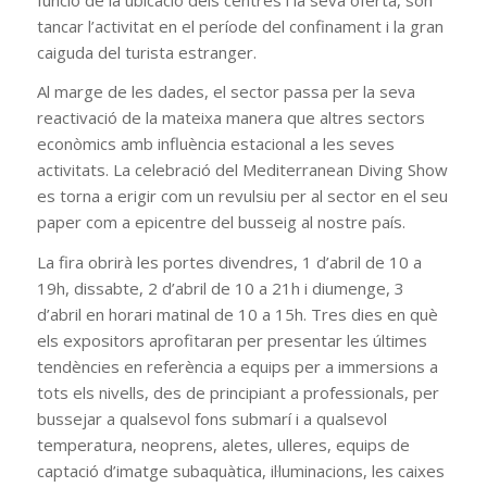
tancar l’activitat en el període del confinament i la gran
caiguda del turista estranger.
Al marge de les dades, el sector passa per la seva
reactivació de la mateixa manera que altres sectors
econòmics amb influència estacional a les seves
activitats. La celebració del Mediterranean Diving Show
es torna a erigir com un revulsiu per al sector en el seu
paper com a epicentre del busseig al nostre país.
La fira obrirà les portes divendres, 1 d’abril de 10 a
19h, dissabte, 2 d’abril de 10 a 21h i diumenge, 3
d’abril en horari matinal de 10 a 15h. Tres dies en què
els expositors aprofitaran per presentar les últimes
tendències en referència a equips per a immersions a
tots els nivells, des de principiant a professionals, per
bussejar a qualsevol fons submarí i a qualsevol
temperatura, neoprens, aletes, ulleres, equips de
captació d’imatge subaquàtica, il·luminacions, les caixes