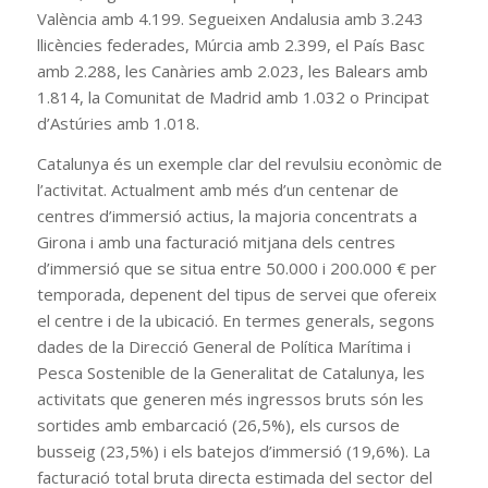
València amb 4.199. Segueixen Andalusia amb 3.243
llicències federades, Múrcia amb 2.399, el País Basc
amb 2.288, les Canàries amb 2.023, les Balears amb
1.814, la Comunitat de Madrid amb 1.032 o Principat
d’Astúries amb 1.018.
Catalunya és un exemple clar del revulsiu econòmic de
l’activitat. Actualment amb més d’un centenar de
centres d’immersió actius, la majoria concentrats a
Girona i amb una facturació mitjana dels centres
d’immersió que se situa entre 50.000 i 200.000 € per
temporada, depenent del tipus de servei que ofereix
el centre i de la ubicació. En termes generals, segons
dades de la Direcció General de Política Marítima i
Pesca Sostenible de la Generalitat de Catalunya, les
activitats que generen més ingressos bruts són les
sortides amb embarcació (26,5%), els cursos de
busseig (23,5%) i els batejos d’immersió (19,6%). La
facturació total bruta directa estimada del sector del