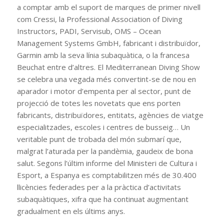
a comptar amb el suport de marques de primer nivell
com Cressi, la Professional Association of Diving
Instructors, PADI, Servisub, OMS – Ocean
Management Systems GmbH, fabricant i distribuïdor,
Garmin amb la seva línia subaquàtica, o la francesa
Beuchat entre d’altres. El Mediterranean Diving Show
se celebra una vegada més convertint-se de nou en
aparador i motor d’empenta per al sector, punt de
projecció de totes les novetats que ens porten
fabricants, distribuïdores, entitats, agències de viatge
especialitzades, escoles i centres de busseig… Un
veritable punt de trobada del món submarí que,
malgrat l’aturada per la pandèmia, gaudeix de bona
salut. Segons l’últim informe del Ministeri de Cultura i
Esport, a Espanya es comptabilitzen més de 30.400
llicències federades per a la pràctica d’activitats
subaquàtiques, xifra que ha continuat augmentant
gradualment en els últims anys.