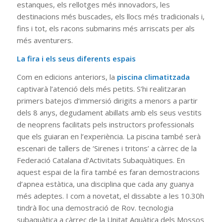
estanques, els rellotges més innovadors, les
destinacions més buscades, els llocs més tradicionals i,
fins i tot, els racons submarins més arriscats per als
més aventurers.
La fira i els seus diferents espais
Com en edicions anteriors, la
piscina climatitzada
captivarà l’atenció dels més petits. S’hi realitzaran
primers batejos d’immersió dirigits a menors a partir
dels 8 anys, degudament abillats amb els seus vestits
de neoprens facilitats pels instructors professionals
que els guiaran en l’experiència. La piscina també serà
escenari de tallers de ‘Sirenes i tritons’ a càrrec de la
Federació Catalana d’Activitats Subaquàtiques. En
aquest espai de la fira també es faran demostracions
d’apnea estàtica, una disciplina que cada any guanya
més adeptes. I com a novetat, el dissabte a les 10.30h
tindrà lloc una demostració de Rov. tecnologia
subaquàtica a càrrec de la Unitat Aquàtica dels Mossos