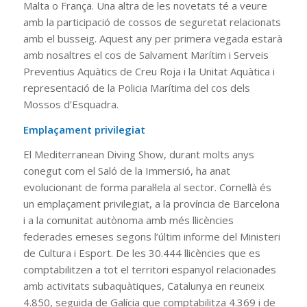
Malta o França. Una altra de les novetats té a veure
amb la participació de cossos de seguretat relacionats
amb el busseig. Aquest any per primera vegada estarà
amb nosaltres el cos de Salvament Marítim i Serveis
Preventius Aquàtics de Creu Roja i la Unitat Aquàtica i
representació de la Policia Marítima del cos dels
Mossos d’Esquadra.
Emplaçament privilegiat
El Mediterranean Diving Show, durant molts anys
conegut com el Saló de la Immersió, ha anat
evolucionant de forma paral·lela al sector. Cornellà és
un emplaçament privilegiat, a la província de Barcelona
i a la comunitat autònoma amb més llicències
federades emeses segons l’últim informe del Ministeri
de Cultura i Esport. De les 30.444 llicències que es
comptabilitzen a tot el territori espanyol relacionades
amb activitats subaquàtiques, Catalunya en reuneix
4.850, seguida de Galícia que comptabilitza 4.369 i de