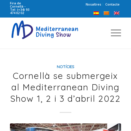
Fira de
Nosaltres
Contacte
Cornellà -
Tel: (+34) 93
474 02 02
NOTÍCIES
Cornellà se submergeix
al Mediterranean Diving
Show 1, 2 i 3 d’abril 2022