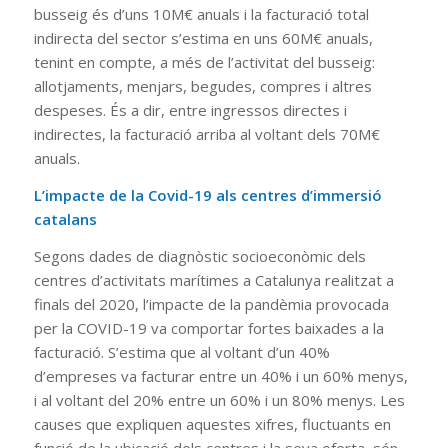
busseig és d’uns 10M€ anuals i la facturació total
indirecta del sector s’estima en uns 60M€ anuals,
tenint en compte, a més de l’activitat del busseig:
allotjaments, menjars, begudes, compres i altres
despeses. És a dir, entre ingressos directes i
indirectes, la facturació arriba al voltant dels 70M€
anuals.
L’impacte de la Covid-19 als centres d’immersió
catalans
Segons dades de diagnòstic socioeconòmic dels
centres d’activitats marítimes a Catalunya realitzat a
finals del 2020, l’impacte de la pandèmia provocada
per la COVID-19 va comportar fortes baixades a la
facturació. S’estima que al voltant d’un 40%
d’empreses va facturar entre un 40% i un 60% menys,
i al voltant del 20% entre un 60% i un 80% menys. Les
causes que expliquen aquestes xifres, fluctuants en
funció de la ubicació dels centres i la seva oferta, són