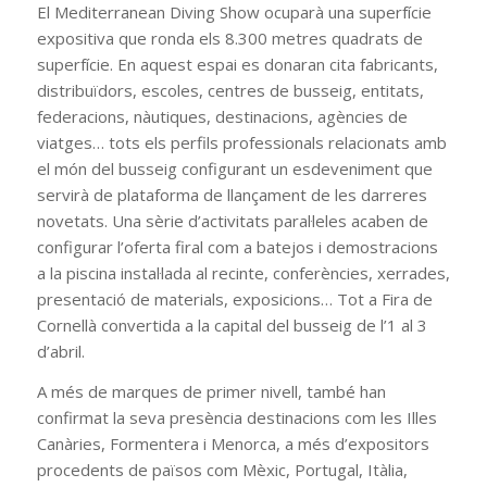
El Mediterranean Diving Show ocuparà una superfície
expositiva que ronda els 8.300 metres quadrats de
superfície. En aquest espai es donaran cita fabricants,
distribuïdors, escoles, centres de busseig, entitats,
federacions, nàutiques, destinacions, agències de
viatges… tots els perfils professionals relacionats amb
el món del busseig configurant un esdeveniment que
servirà de plataforma de llançament de les darreres
novetats. Una sèrie d’activitats paral·leles acaben de
configurar l’oferta firal com a batejos i demostracions
a la piscina instal·lada al recinte, conferències, xerrades,
presentació de materials, exposicions… Tot a Fira de
Cornellà convertida a la capital del busseig de l’1 al 3
d’abril.
A més de marques de primer nivell, també han
confirmat la seva presència destinacions com les Illes
Canàries, Formentera i Menorca, a més d’expositors
procedents de països com Mèxic, Portugal, Itàlia,