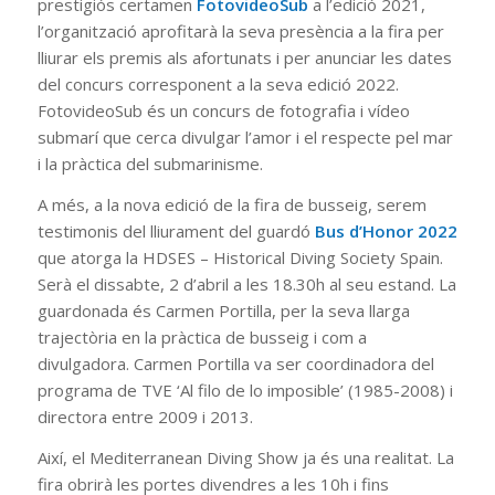
prestigiós certamen
FotovideoSub
a l’edició 2021,
l’organització aprofitarà la seva presència a la fira per
lliurar els premis als afortunats i per anunciar les dates
del concurs corresponent a la seva edició 2022.
FotovideoSub és un concurs de fotografia i vídeo
submarí que cerca divulgar l’amor i el respecte pel mar
i la pràctica del submarinisme.
A més, a la nova edició de la fira de busseig, serem
testimonis del lliurament del guardó
Bus d’Honor 2022
que atorga la HDSES – Historical Diving Society Spain.
Serà el dissabte, 2 d’abril a les 18.30h al seu estand. La
guardonada és Carmen Portilla, per la seva llarga
trajectòria en la pràctica de busseig i com a
divulgadora. Carmen Portilla va ser coordinadora del
programa de TVE ‘Al filo de lo imposible’ (1985-2008) i
directora entre 2009 i 2013.
Així, el Mediterranean Diving Show ja és una realitat. La
fira obrirà les portes divendres a les 10h i fins