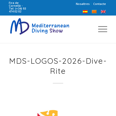
Fira de
Nosaltres
Contacte
Cornellà -
Tel: (+34) 93
474 02 02
MDS-LOGOS-2026-Dive-
Rite