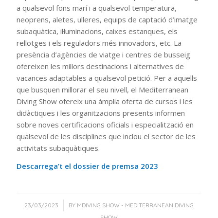
a qualsevol fons marí i a qualsevol temperatura,
neoprens, aletes, ulleres, equips de captació d’imatge
subaquàtica, il·luminacions, caixes estanques, els
rellotges i els reguladors més innovadors, etc. La
presència d’agències de viatge i centres de busseig
ofereixen les millors destinacions i alternatives de
vacances adaptables a qualsevol petició. Per a aquells
que busquen millorar el seu nivell, el Mediterranean
Diving Show ofereix una àmplia oferta de cursos i les
didàctiques i les organitzacions presents informen
sobre noves certificacions oficials i especialització en
qualsevol de les disciplines que inclou el sector de les
activitats subaquàtiques.
Descarrega’t el dossier de premsa 2023
/
23/03/2023
BY
MDIVING SHOW - MEDITERRANEAN DIVING
SHOW