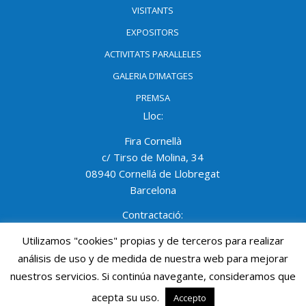
VISITANTS
EXPOSITORS
ACTIVITATS PARAL·LELES
GALERIA D’IMATGES
PREMSA
Lloc:
Fira Cornellà
c/ Tirso de Molina, 34
08940 Cornellá de Llobregat
Barcelona
Contractació:
NELLY GRACIA
Utilizamos "cookies" propias y de terceros para realizar
Tel: 93 474 02 02 Ext. 1403
análisis de uso y de medida de nuestra web para mejorar
Mòbil: 690 691 950
nuestros servicios. Si continúa navegante, consideramos que
ngracia@procornella.cat
acepta su uso.
Accepto
© Mediterranean Diving Show - Mdivingshow - PROCORNELLA - All