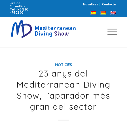
Fira de
Nosaltres
Contacte
Cornellà -
Tel: (+34) 93
474 02 02
NOTÍCIES
23 anys del
Mediterranean Diving
Show, l’aparador més
gran del sector