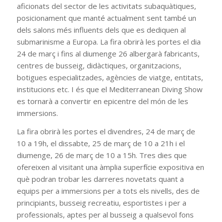
aficionats del sector de les activitats subaquàtiques,
posicionament que manté actualment sent també un
dels salons més influents dels que es dediquen al
submarinisme a Europa. La fira obrirà les portes el dia
24 de març i fins al diumenge 26 albergarà fabricants,
centres de busseig, didàctiques, organitzacions,
botigues especialitzades, agències de viatge, entitats,
institucions etc. I és que el Mediterranean Diving Show
es tornarà a convertir en epicentre del món de les
immersions.
La fira obrirà les portes el divendres, 24 de març de
10 a 19h, el dissabte, 25 de març de 10 a 21h i el
diumenge, 26 de març de 10 a 15h. Tres dies que
ofereixen al visitant una àmplia superfície expositiva en
què podran trobar les darreres novetats quant a
equips per a immersions per a tots els nivells, des de
principiants, busseig recreatiu, esportistes i per a
professionals, aptes per al busseig a qualsevol fons