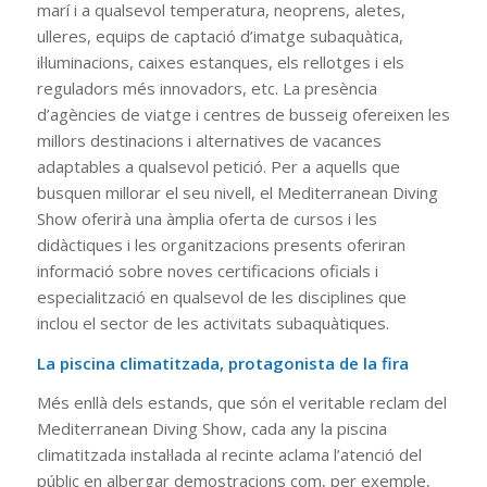
marí i a qualsevol temperatura, neoprens, aletes,
ulleres, equips de captació d’imatge subaquàtica,
il·luminacions, caixes estanques, els rellotges i els
reguladors més innovadors, etc. La presència
d’agències de viatge i centres de busseig ofereixen les
millors destinacions i alternatives de vacances
adaptables a qualsevol petició. Per a aquells que
busquen millorar el seu nivell, el Mediterranean Diving
Show oferirà una àmplia oferta de cursos i les
didàctiques i les organitzacions presents oferiran
informació sobre noves certificacions oficials i
especialització en qualsevol de les disciplines que
inclou el sector de les activitats subaquàtiques.
La piscina climatitzada, protagonista de la fira
Més enllà dels estands, que són el veritable reclam del
Mediterranean Diving Show, cada any la piscina
climatitzada instal·lada al recinte aclama l’atenció del
públic en albergar demostracions com, per exemple,