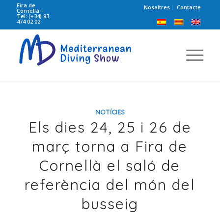
Fira de
Nosaltres
Contacte
Cornellà -
Tel: (+34) 93
474 02 02
NOTÍCIES
Els dies 24, 25 i 26 de
març torna a Fira de
Cornellà el saló de
referència del món del
busseig