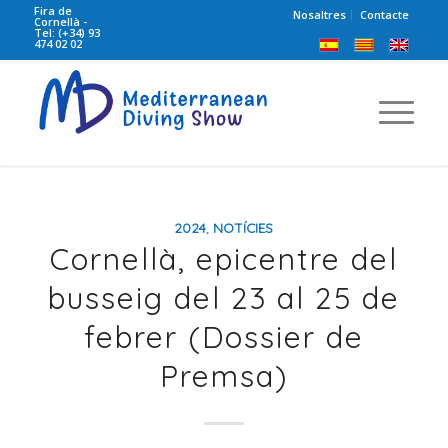
Fira de
Nosaltres
Contacte
Cornellà -
Tel: (+34) 93
474 02 02
2024
,
NOTÍCIES
Cornellà, epicentre del
busseig del 23 al 25 de
febrer (Dossier de
Premsa)