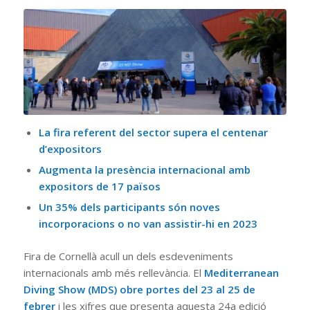
La fira referent del sector supera el centenar
d’expositors
Augmenta la presència internacional amb
expositors de 17 països
Un 35% dels participants són noves
incorporacions o no van assistir-hi en 2023
Fira de Cornellà acull un dels esdeveniments
internacionals amb més rellevància. El
Mediterranean
Diving Show (MDS) obre portes del 23 al 25 de
febrer
i les xifres que presenta aquesta 24a edició