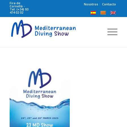
Fira de
Nosotros
Contacto
Cornellà -
Tel: (+34) 93
474 02 02