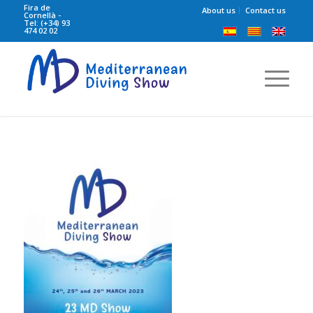
Fira de
About us
Contact us
Cornellà -
Tel: (+34) 93
474 02 02