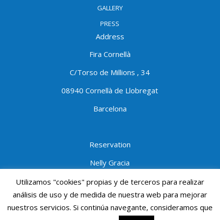
GALLERY
PRESS
Address
Fira Cornellà
C/Torso de Millions , 34
08940 Cornellà de Llobregat
Barcelona
Reservation
Nelly Gracia
Tel:934740202
ext.1403
Utilizamos "cookies" propias y de terceros para realizar
análisis de uso y de medida de nuestra web para mejorar
Mobile:690691950
nuestros servicios. Si continúa navegante, consideramos que
ngracia@procornella.cat