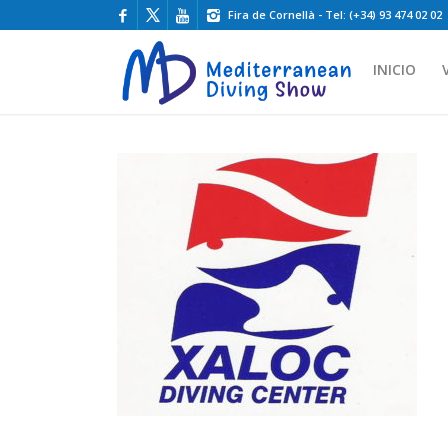
Fira de Cornellà - Tel: (+34) 93 474 02 02
INICIO