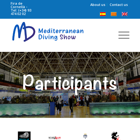
Fira de
About us
Contact us
Cornellà -
Tel: (+34) 93
474 02 02
Participants