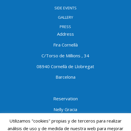
SIDE EVENTS
GALLERY
PRESS
Address
Fira Cornellà
C/Torso de Millions , 34
08940 Cornellà de Llobregat
Barcelona
Reservation
Nelly Gracia
Tel:934740202
ext.1403
Utilizamos "cookies" propias y de terceros para realizar
análisis de uso y de medida de nuestra web para mejorar
Mobile:690691950