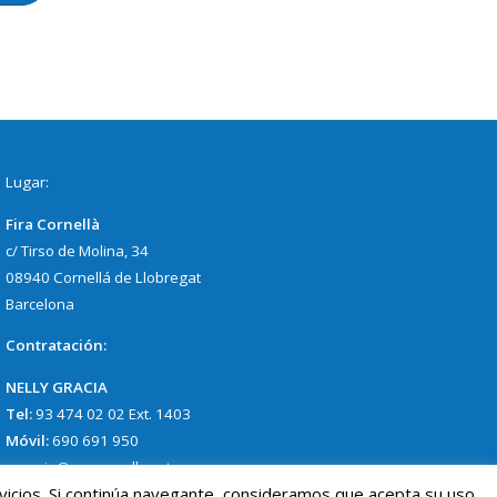
Lugar:
Fira Cornellà
c/ Tirso de Molina, 34
08940 Cornellá de Llobregat
Barcelona
Contratación:
NELLY GRACIA
Tel:
93 474 02 02 Ext. 1403
Móvil:
690 691 950
ngracia@procornella.cat
vicios. Si continúa navegante, consideramos que acepta su uso.