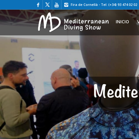
Fira de Cornellà - Tel: (+34) 93 474 02 02
INICIO
Medit